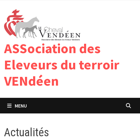
Passer
au
contenu
ASSociation des
Eleveurs du terroir
VENdéen
MENU
Actualités